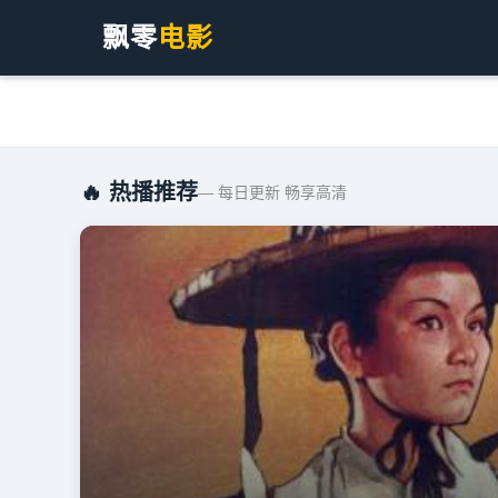
飘零
电影
🔥 热播推荐
— 每日更新 畅享高清