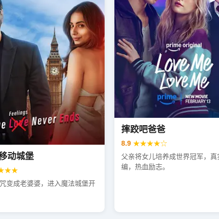
摔跤吧爸爸
8.9
★★★★☆
移动城堡
父亲将女儿培养成世界冠军，真
编，热血励志。
★★★
咒变成老婆婆，进入魔法城堡开