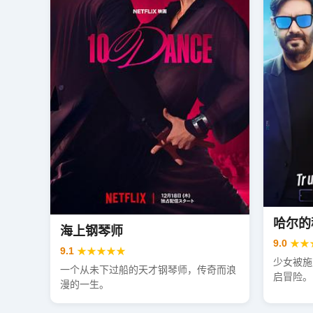
哈尔的
海上钢琴师
9.0
★★
9.1
★★★★★
少女被施
一个从未下过船的天才钢琴师，传奇而浪
启冒险。
漫的一生。