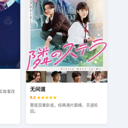
无间道
实故事改
9.2
★★★★★
警匪双重卧底，经典港片巅峰，天道轮
回。