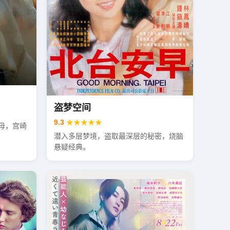
盗梦空间
9.3
★★★★★
母，宫崎
潜入多层梦境，盗取最深层的秘密，烧脑
悬疑经典。