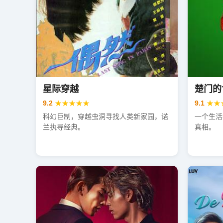
星际穿越
楚门的
9.2
★★★★★
9.1
★★
科幻巨制，穿越虫洞寻找人类新家园，诺
一个生活
兰执导经典。
真相。